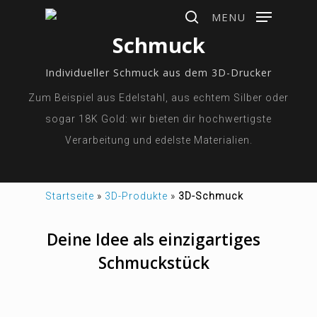
Skip
MENU
to
search
Schmuck
main
Individueller Schmuck aus dem 3D-Drucker
content
Zum Beispiel aus Edelstahl, aus echtem Silber oder
sogar 18K Gold: wir bieten dir hochwertigste
Verarbeitung und edelste Materialien.
Startseite
»
3D-Produkte
»
3D-Schmuck
Deine Idee als einzigartiges
Schmuckstück