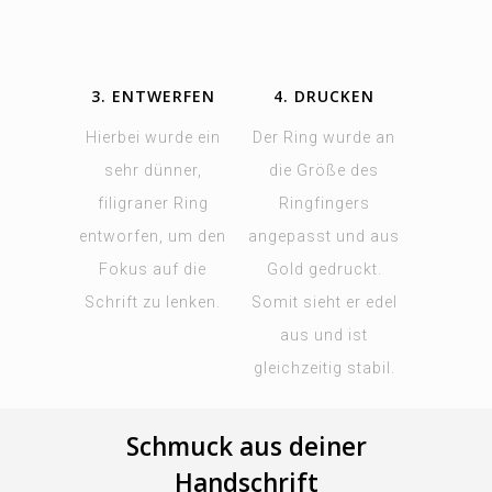
3. ENTWERFEN
4. DRUCKEN
Hierbei wurde ein
Der Ring wurde an
sehr dünner,
die Größe des
filigraner Ring
Ringfingers
entworfen, um den
angepasst und aus
Fokus auf die
Gold gedruckt.
Schrift zu lenken.
Somit sieht er edel
aus und ist
gleichzeitig stabil.
Schmuck aus deiner
Handschrift