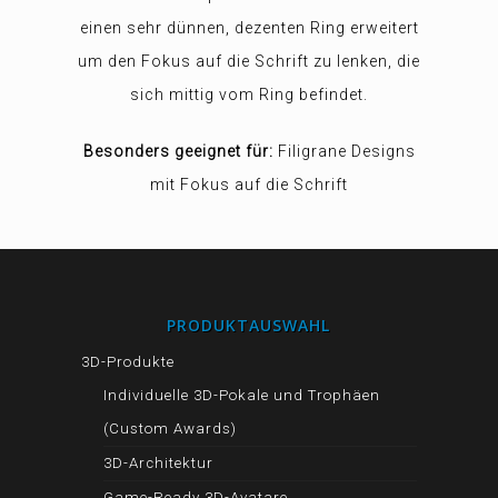
einen sehr dünnen, dezenten Ring erweitert
um den Fokus auf die Schrift zu lenken, die
sich mittig vom Ring befindet.
Besonders geeignet für:
Filigrane Designs
mit Fokus auf die Schrift
PRODUKTAUSWAHL
3D-Produkte
Individuelle 3D-Pokale und Trophäen
(Custom Awards)
3D-Architektur
Game-Ready 3D-Avatare