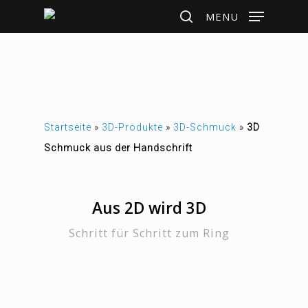
Skip
MENU
to
search
main
content
Startseite
»
3D-Produkte
»
3D-Schmuck
»
3D
Schmuck aus der Handschrift
Aus 2D wird 3D
Schritt für Schritt zum Ring