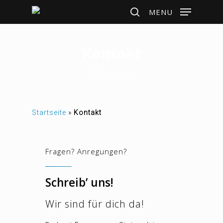
Skip
MENU
to
search
main
Kontakt
content
Schreib uns!
Startseite
»
Kontakt
Fragen? Anregungen?
Schreib’ uns!
Wir sind für dich da!