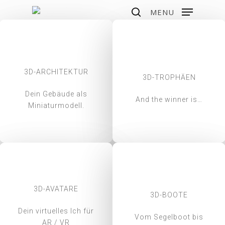
Skip
MENU
to
search
main
content
3D-ARCHITEKTUR
3D-TROPHÄEN
Dein Gebäude als
And the winner is…
Miniaturmodell.
3D-AVATARE
3D-BOOTE
Dein virtuelles Ich für
Vom Segelboot bis
AR / VR